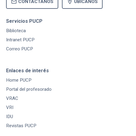
mail
location_on
CONTÁCTANOS
UBÍCANOS
Servicios PUCP
Biblioteca
Intranet PUCP
Correo PUCP
Enlaces de interés
Home PUCP
Portal del profesorado
VRAC
VRI
IDU
Revistas PUCP